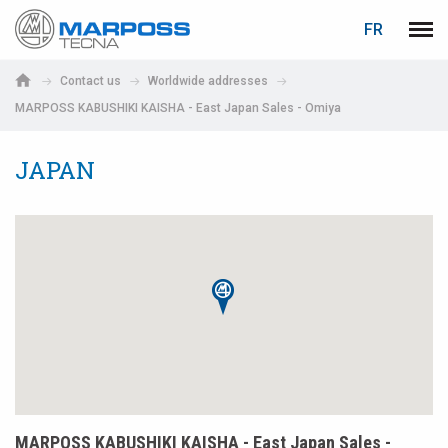
LOGIN
PASSWORD RECOVERY
FR
Marposs
Men
English
S.p.A.
Contact us
Worldwide addresses
Deutsch
MARPOSS KABUSHIKI KAISHA - East Japan Sales - Omiya
E-mail
Italiano
JAPAN
Français
Password
Español
日本語 (Japanese)
中文 (Chinese)
한국어 (Korean)
If you are not yet registered, you may do it now: it is free!
Click here!
MARPOSS KABUSHIKI KAISHA - East Japan Sales -