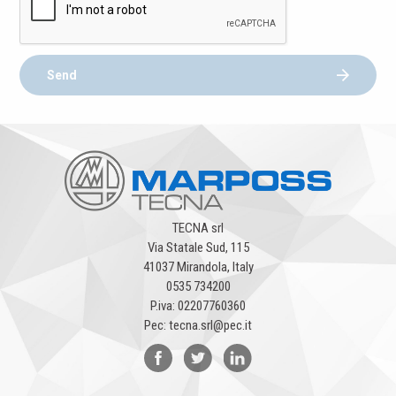
Send
TECNA srl
Via Statale Sud, 115
41037 Mirandola, Italy
0535 734200
P.iva: 02207760360
Pec: tecna.srl@pec.it