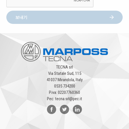
보내기
TECNA srl
Via Statale Sud, 115
41037 Mirandola, Italy
0535 734200
P.iva: 02207760360
Pec: tecna.srl@pec.it