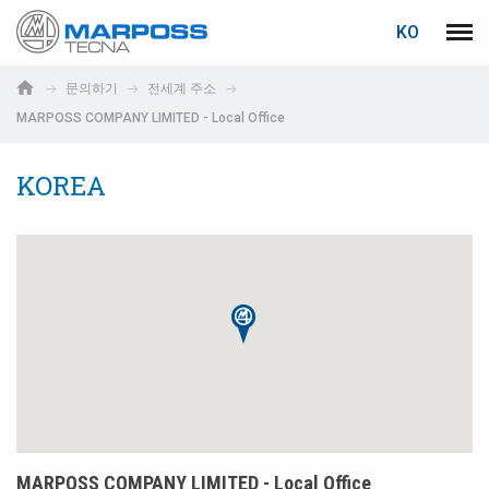
로그인
비밀번호 복구
KO
Marposs
메뉴
English
S.p.A.
문의하기
전세계 주소
Deutsch
MARPOSS COMPANY LIMITED - Local Office
이메일
Italiano
KOREA
Français
비밀번호
Español
日本語 (Japanese)
中文 (Chinese)
한국어 (Korean)
아직 등록하지 않으셨다면, 지금 무료로 등록하실 수 있습니다!
여기를 클릭하십시오!
MARPOSS COMPANY LIMITED - Local Office