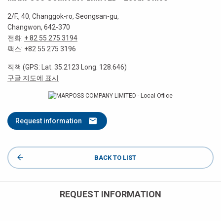
2/F., 40, Changgok-ro, Seongsan-gu,
Changwon, 642-370
전화:
+ 82 55 275 3194
팩스: +82 55 275 3196
직책 (GPS: Lat. 35.2123 Long. 128.646)
구글 지도에 표시
Request information
BACK TO LIST
REQUEST INFORMATION