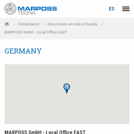
ACCEDER
RECUPERACIÓN DE CONTRASEÑA
ES
Marposs
Men
English
S.p.A.
Contáctanos
Direcciones en todo el mundo
Deutsch
MARPOSS GmbH - Local Office EAST
Correo electrónico
Italiano
GERMANY
Français
Contraseña
Español
日本語 (Japanese)
中文 (Chinese)
한국어 (Korean)
Si aún no está registrado, puede hacerlo ahora: ¡es gratis!
Haga clic aquí
MARPOSS GmbH - Local Office EAST