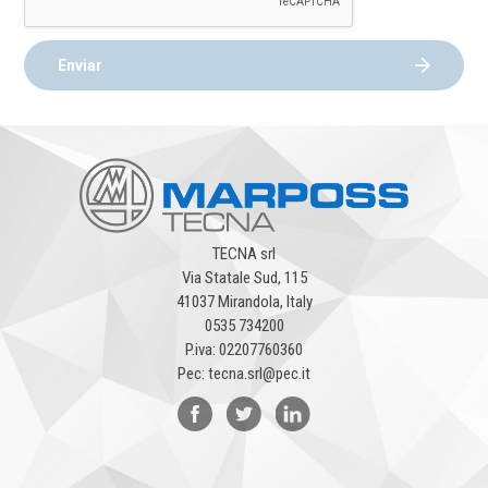
Enviar
TECNA srl
Via Statale Sud, 115
41037 Mirandola, Italy
0535 734200
P.iva: 02207760360
Pec: tecna.srl@pec.it