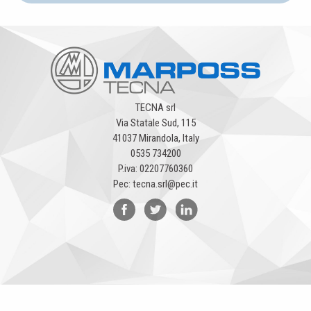
TECNA srl
Via Statale Sud, 115
41037 Mirandola, Italy
0535 734200
P.iva: 02207760360
Pec: tecna.srl@pec.it