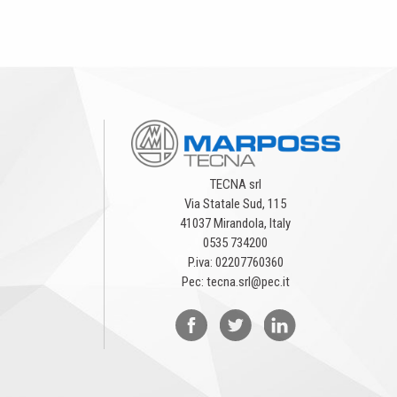
TECNA srl
Via Statale Sud, 115
41037 Mirandola, Italy
0535 734200
P.iva: 02207760360
Pec: tecna.srl@pec.it