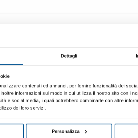
REQUEST INFORMATION
Dettagli
姓
ookie
nalizzare contenuti ed annunci, per fornire funzionalità dei socia
国家 / 地区
inoltre informazioni sul modo in cui utilizza il nostro sito con i 
icità e social media, i quali potrebbero combinarle con altre inform
lizzo dei loro servizi.
邮政编码
Personalizza