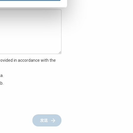
ovided in accordance with the
a.
b.
发送