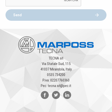
Send
TECNA srl
Via Statale Sud, 115
41037 Mirandola, Italy
0535 734200
P.iva: 02207760360
Pec: tecna.srl@pec.it