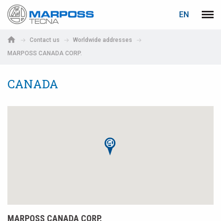
LOGIN
PASSWORD RECOVERY
EN
Marposs
Men
English
S.p.A.
Contact us
Worldwide addresses
Deutsch
MARPOSS CANADA CORP.
E-mail
Italiano
CANADA
Français
Password
Español
日本語 (Japanese)
中文 (Chinese)
한국어 (Korean)
If you are not yet registered, you may do it now: it is free!
Click here!
MARPOSS CANADA CORP.