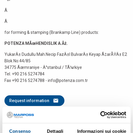
Â
Â
for forming & stamping (Brankamp Line) products:
POTENZA MÃœHENDISLIK A.Åž.
YukarÄ± Dudullu Mah.Necip FazÄ±l BulvarÄ± Keyap Ã‡arÅŸÄ± E2
Blok No:44/85
34775 Ãœmraniye - Ä°stanbul / TÃ¼rkiye
Tel. +90 216 5274784
Fax +90 216 5274788 - info@potenza.com.tr
Request information
BACK TO LIST
Consenso
Dettagli
Informazioni sui cookie