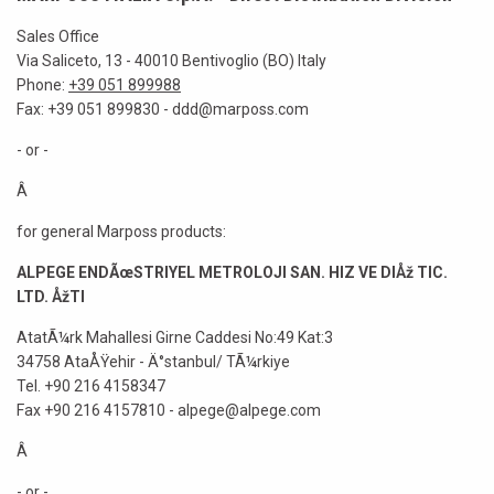
Sales Office
Via Saliceto, 13 - 40010 Bentivoglio (BO) Italy
Phone:
+39 051 899988
Fax: +39 051 899830 - ddd@marposs.com
- or -
Â
for general Marposs products:
ALPEGE ENDÃœSTRIYEL METROLOJI SAN. HIZ VE DIÅž TIC.
LTD. ÅžTI
AtatÃ¼rk Mahallesi Girne Caddesi No:49 Kat:3
34758 AtaÅŸehir - Ä°stanbul/ TÃ¼rkiye
Tel. +90 216 4158347
Fax +90 216 4157810 - alpege@alpege.com
Â
- or -