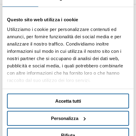
REQUEST INFORMATION
Questo sito web utilizza i cookie
Utilizziamo i cookie per personalizzare contenuti ed
First name
annunci, per fornire funzionalità dei social media e per
analizzare il nostro traffico. Condividiamo inoltre
informazioni sul modo in cui utilizza il nostro sito con i
nostri partner che si occupano di analisi dei dati web,
Last name
pubblicità e social media, i quali potrebbero combinarle
con altre informazioni che ha fornito loro o che hanno
raccolto dal suo utilizzo dei loro servizi.
Company
Accetta tutti
Country
Personalizza
E-mail
Rifiuta