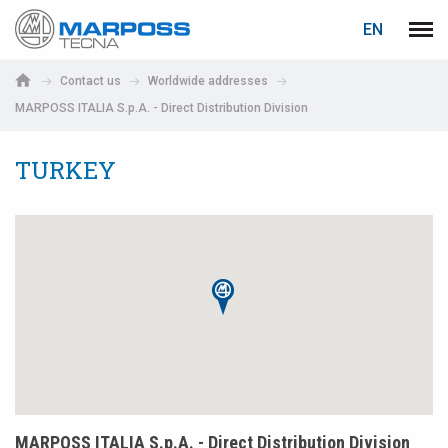
LOGIN
PASSWORD RECOVERY
EN
Marposs
Men
English
S.p.A.
Contact us
Worldwide addresses
Deutsch
MARPOSS ITALIA S.p.A. - Direct Distribution Division
E-mail
Italiano
TURKEY
Français
Password
Español
日本語 (Japanese)
中文 (Chinese)
한국어 (Korean)
If you are not yet registered, you may do it now: it is free!
Click here!
MARPOSS ITALIA S.p.A. - Direct Distribution Division