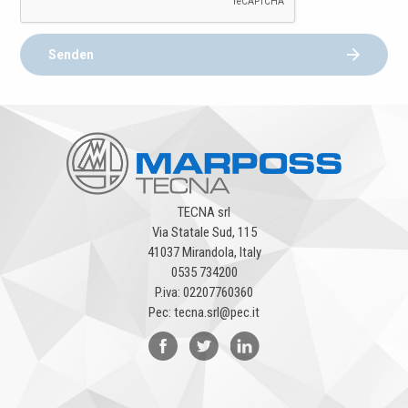
Senden
TECNA srl
Via Statale Sud, 115
41037 Mirandola, Italy
0535 734200
P.iva: 02207760360
Pec: tecna.srl@pec.it