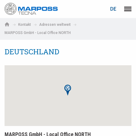
LOGIN
PASSWORTWIEDERHERSTELLUNG
DE
Marposs
Men
English
S.p.A.
Kontakt
Adressen weltweit
Deutsch
MARPOSS GmbH - Local Office NORTH
E-Mail-Adresse
Italiano
DEUTSCHLAND
Français
Passwort
Español
日本語 (Japanese)
中文 (Chinese)
한국어 (Korean)
Falls Sie noch nicht registriert sind, können Sie sich jetzt
registrieren. Die Registrierung ist kostenlos!
Hier klicken!
MARPOSS GmbH - Local Office NORTH