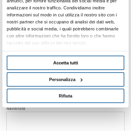
annunci, per fornire funzionalità dei social media e per
analizzare il nostro traffico. Condividiamo inoltre
Unternehmen
informazioni sul modo in cui utilizza il nostro sito con i
nostri partner che si occupano di analisi dei dati web,
pubblicità e social media, i quali potrebbero combinarle
Land
con altre informazioni che ha fornito loro o che hanno
raccolto dal suo utilizzo dei loro servizi.
E-Mail-Adresse
Accetta tutti
Personalizza
PLZ
Rifiuta
Nachricht