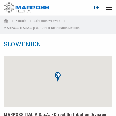
LOGIN
PASSWORTWIEDERHERSTELLUNG
DE
Marposs
Men
English
S.p.A.
Kontakt
Adressen weltweit
Deutsch
MARPOSS ITALIA S.p.A. - Direct Distribution Division
E-Mail-Adresse
Italiano
SLOWENIEN
Français
Passwort
Español
日本語 (Japanese)
中文 (Chinese)
한국어 (Korean)
Falls Sie noch nicht registriert sind, können Sie sich jetzt
registrieren. Die Registrierung ist kostenlos!
Hier klicken!
MARPOSS ITALIA S.p.A. - Direct Distribution Division