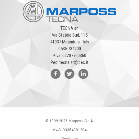
TECNA srl
Via Statale Sud, 115
41037 Mirandola, Italy
0535 734200
P.iva: 02207760360
Pec: tecna.srl@pec.it
© 1999-
2026
Marposs S.p.A.
MwSt 03354081204