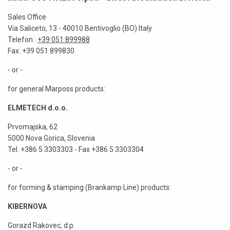
Sales Office
Via Saliceto, 13 - 40010 Bentivoglio (BO) Italy
Telefon :
+39 051 899988
Fax: +39 051 899830
- or -
for general Marposs products:
ELMETECH d.o.o.
Prvomajska, 62
5000 Nova Gorica, Slovenia
Tel. +386 5 3303303 - Fax +386 5 3303304
- or -
for forming & stamping (Brankamp Line) products:
KIBERNOVA
Gorazd Rakovec, d.p.