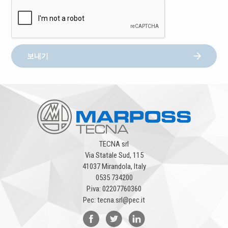
보내기
TECNA srl
Via Statale Sud, 115
41037 Mirandola, Italy
0535 734200
P.iva: 02207760360
Pec: tecna.srl@pec.it