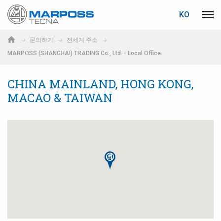
로그인
비밀번호 복구
KO
Marposs
메뉴
English
S.p.A.
문의하기
전세계 주소
Deutsch
MARPOSS (SHANGHAI) TRADING Co., Ltd. - Local Office
이메일
Italiano
CHINA MAINLAND, HONG KONG,
Français
MACAO & TAIWAN
비밀번호
Español
日本語 (Japanese)
中文 (Chinese)
한국어 (Korean)
아직 등록하지 않으셨다면, 지금 무료로 등록하실 수 있습니다!
여기를 클릭하십시오!