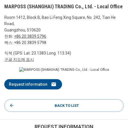
MARPOSS (SHANGHAI) TRADING Co., Ltd. - Local Office
Room 1412, Block B, Bao Li Feng Xing Square, No. 242, Tian He
Road,
Guangzhou, 510620
전화:
+86 20 3839 5796
팩스: +86 20 3839 5798
직책 (GPS: Lat. 23.1383 Long. 113.34)
구글 지도에 표시
Request information
BACK TO LIST
REQUEST INFORMATION