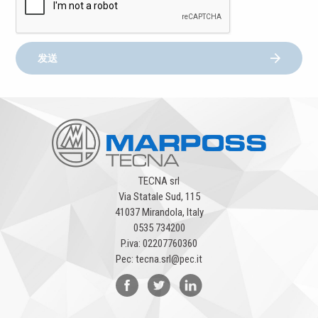
发送
TECNA srl
Via Statale Sud, 115
41037 Mirandola, Italy
0535 734200
P.iva: 02207760360
Pec: tecna.srl@pec.it