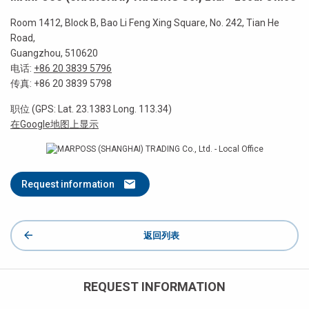
Room 1412, Block B, Bao Li Feng Xing Square, No. 242, Tian He
Road,
Guangzhou, 510620
电话:
+86 20 3839 5796
传真: +86 20 3839 5798
职位 (GPS: Lat. 23.1383 Long. 113.34)
在Google地图上显示
Request information
返回列表
REQUEST INFORMATION