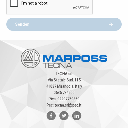
Senden
TECNA srl
Via Statale Sud, 115
41037 Mirandola, Italy
0535 734200
P.iva: 02207760360
Pec: tecna.srl@pec.it