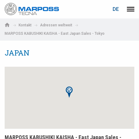
LOGIN
PASSWORTWIEDERHERSTELLUNG
DE
Marposs
Men
English
S.p.A.
Kontakt
Adressen weltweit
Deutsch
MARPOSS KABUSHIKI KAISHA - East Japan Sales - Tokyo
E-Mail-Adresse
Italiano
JAPAN
Français
Passwort
Español
日本語 (Japanese)
中文 (Chinese)
한국어 (Korean)
Falls Sie noch nicht registriert sind, können Sie sich jetzt
registrieren. Die Registrierung ist kostenlos!
Hier klicken!
MARPOSS KABUSHIKI KAISHA - East Japan Sales -