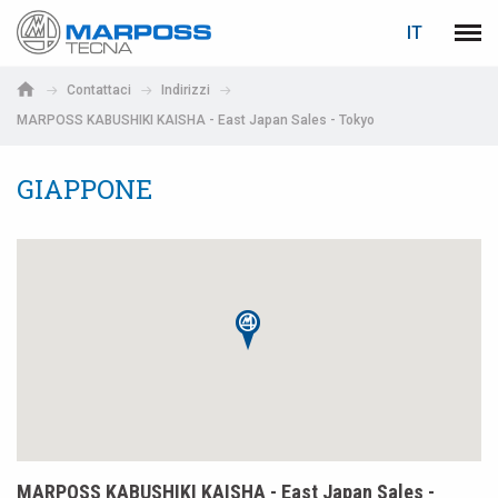
LOGIN
RECUPERA PASSWORD
IT
Marposs
Men
English
S.p.A.
Contattaci
Indirizzi
Deutsch
MARPOSS KABUSHIKI KAISHA - East Japan Sales - Tokyo
E-mail
Italiano
GIAPPONE
Français
Password
Español
日本語 (Japanese)
中文 (Chinese)
한국어 (Korean)
Se non sei ancora registrato, fallo ora: è gratis!
Clicca qui!
MARPOSS KABUSHIKI KAISHA - East Japan Sales -