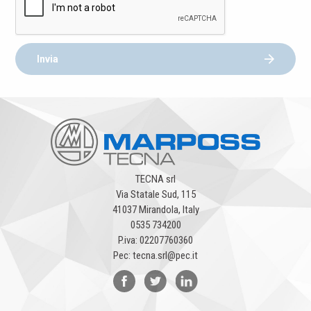
Invia
TECNA srl
Via Statale Sud, 115
41037 Mirandola, Italy
0535 734200
P.iva: 02207760360
Pec: tecna.srl@pec.it