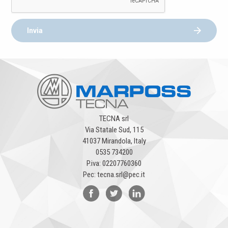
Invia
TECNA srl
Via Statale Sud, 115
41037 Mirandola, Italy
0535 734200
P.iva: 02207760360
Pec: tecna.srl@pec.it