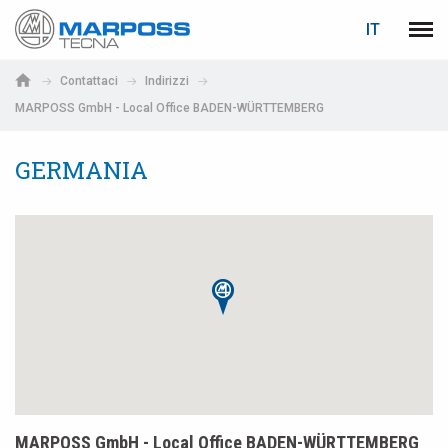
LOGIN
RECUPERA PASSWORD
IT
Marposs
Men
English
S.p.A.
Contattaci
Indirizzi
Deutsch
MARPOSS GmbH - Local Office BADEN-WÜRTTEMBERG
E-mail
Italiano
GERMANIA
Français
Password
Español
日本語 (Japanese)
中文 (Chinese)
한국어 (Korean)
Se non sei ancora registrato, fallo ora: è gratis!
Clicca qui!
MARPOSS GmbH - Local Office BADEN-WÜRTTEMBERG