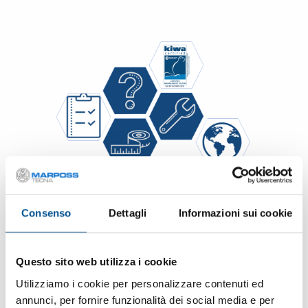
I NOSTRI PLUS
Consenso
Dettagli
Informazioni sui cookie
NETWORK GLOBALE
Tecna può contare sul supporto tecnico e commerciale di
Questo sito web utilizza i cookie
Marposs, con una
presenza costante e vicina ovunque nel
mondo
.
Utilizziamo i cookie per personalizzare contenuti ed
annunci, per fornire funzionalità dei social media e per
SIAMO CERTIFICATI ISO 9001