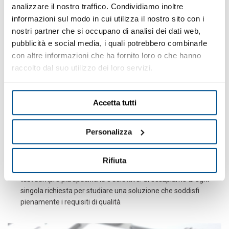
analizzare il nostro traffico. Condividiamo inoltre
a garanzia dell’attenzione che dedichiamo, da sempre, ad ogni
informazioni sul modo in cui utilizza il nostro sito con i
aspetto della nostra attività.
nostri partner che si occupano di analisi dei dati web,
pubblicità e social media, i quali potrebbero combinarle
SOFTWARE APPLICATIVO E RACCOLTA
con altre informazioni che ha fornito loro o che hanno
DATI
raccolto dal suo utilizzo dei loro servizi.
Il software applicativo dedicato
rende possibile la
connessione di una singola apparecchiatura o una rete di
dispositivi. Consente inoltre di
programmare i parametri di
Accetta tutti
test
, raccogliere i dati,
salvare i test eseguiti
, implementare
un sistema informativo per documentare le procedure di test
Personalizza
e registrare la cronologia dei test di ciascun prodotto.
SOLUZIONI PERSONALIZZATE
Rifiuta
Forniamo
soluzioni su misura per rispondere a esigenze
di
test sempre più specifiche e selettive. Ci occupiamo di ogni
singola richiesta per studiare una soluzione che soddisfi
pienamente i requisiti di qualità