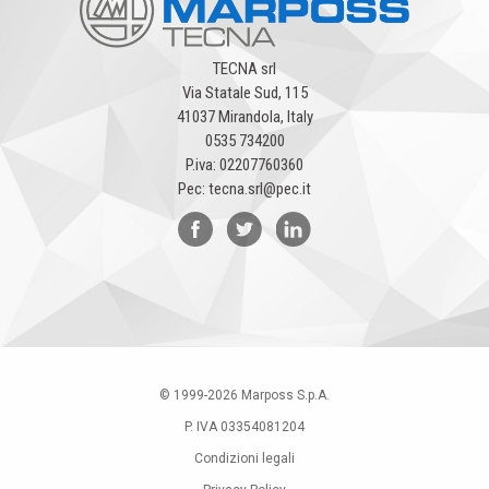
TECNA srl
Via Statale Sud, 115
41037 Mirandola, Italy
0535 734200
P.iva: 02207760360
Pec: tecna.srl@pec.it
© 1999-
2026
Marposs S.p.A.
P. IVA 03354081204
Condizioni legali