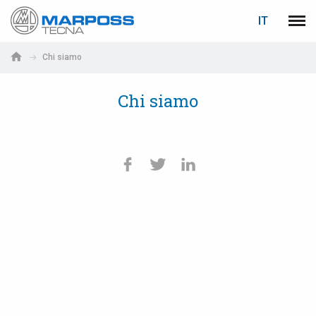
LOGIN
RECUPERA PASSWORD
IT
Marposs
Men
English
S.p.A.
Chi siamo
Deutsch
E-mail
Chi siamo
Italiano
Français
Password
Español
日本語 (Japanese)
中文 (Chinese)
한국어 (Korean)
Se non sei ancora registrato, fallo ora: è gratis!
Clicca qui!